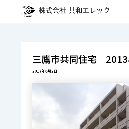
内
投
容
稿
を
ナ
ス
ビ
キ
ゲ
ッ
ー
プ
シ
三鷹市共同住宅 201
ョ
ン
2017年6月2日