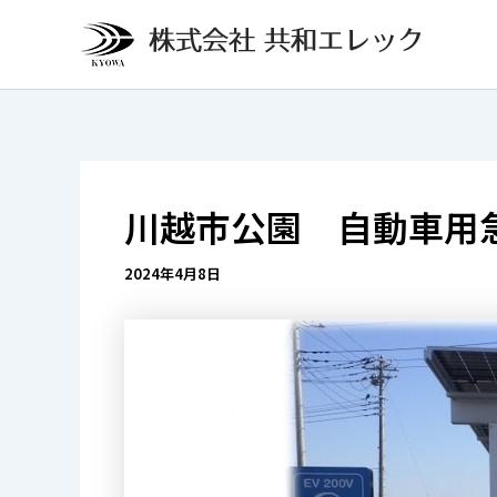
内
投
容
稿
を
ナ
ス
ビ
キ
ゲ
ッ
ー
プ
シ
川越市公園 自動車用急
ョ
ン
2024年4月8日