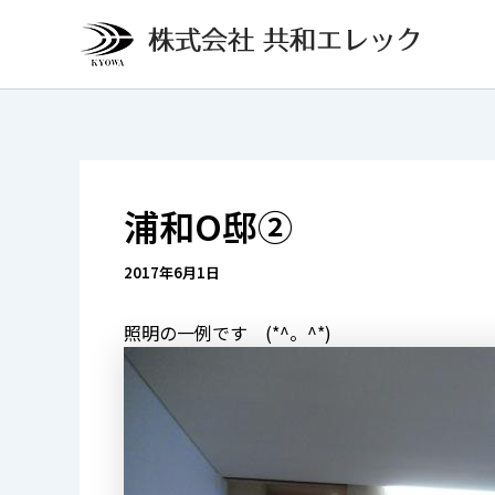
内
投
容
稿
を
ナ
ス
ビ
キ
ゲ
ッ
ー
プ
シ
浦和O邸②
ョ
ン
2017年6月1日
照明の一例です (*^。^*)