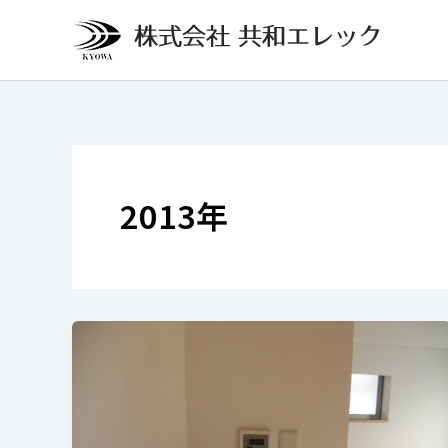
内
投
容
稿
を
の
ス
ペ
キ
ー
ッ
ジ
プ
送
り
2013年