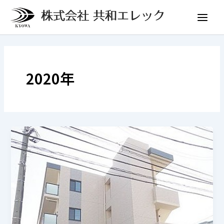
内
Main
容
Menu
を
ス
キ
ッ
2020年
プ