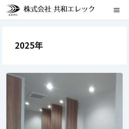
内
投
Main
容
稿
Menu
を
の
ス
ペ
キ
ー
ッ
ジ
2025年
プ
送
り